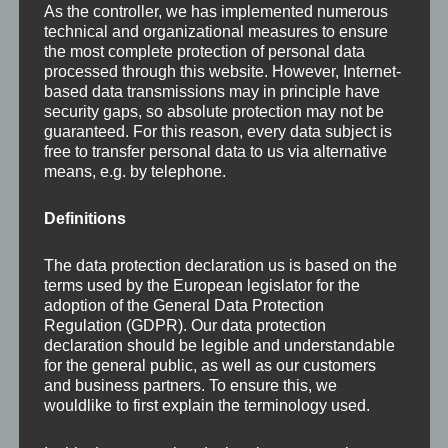
und hat sich als Gegenströmung zum
As the controller, we has implemented numerous
technical and organizational measures to ensure
Naturalismus gebildet.
the most complete protection of personal data
processed through this website. However, Internet-
Egon Schiele
based data transmissions may in principle have
security gaps, so absolute protection may not be
guaranteed. For this reason, every data subject is
Egon Schiele hat sich vom Schönheitskult der
free to transfer personal data to us via alternative
means, e.g. by telephone.
Wiener Secession des Fin de siècle abgwendet
und bringt in seinen Werken das tiefste Innere
Definitions
hervor.
The data protection declaration us is based on the
terms used by the European legislator for the
adoption of the General Data Protection
Regulation (GDPR). Our data protection
declaration should be legible and understandable
for the general public, as well as our customers
and business partners. To ensure this, we
wouldlike to first explain the terminology used.