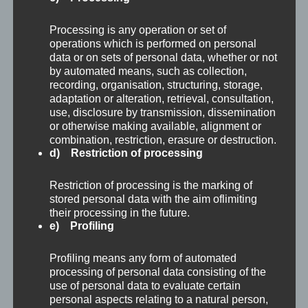
auch im
Oberen Belvedere
sind Meisterwerke
Processing is any operation or set of
von Schiele zu sehen, wie zum Beispiel
operations which is performed on personal
data or on sets of personal data, whether or not
Bildnis der Frau des Künstlers, Edith Schiele
by automated means, such as collection,
recording, organisation, structuring, storage,
oder Tod und Mädchen.
adaptation or alteration, retrieval, consultation,
use, disclosure by transmission, dissemination
or otherwise making available, alignment or
combination, restriction, erasure or destruction.
d) Restriction of processing
Restriction of processing is the marking of
stored personal data with the aim oflimiting
their processing in the future.
e) Profiling
Von der Schiele Geburtsstadt Tulln radeln wir
Profiling means any form of automated
am Donauradweg weiter durch das Tullner
processing of personal data consisting of the
use of personal data to evaluate certain
Feld bis zur Wiener Pforte. Wiener Pforte wird
personal aspects relating to a natural person,