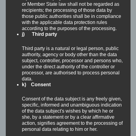
Südosten und polygonalem, 3-geschoßigem
or Member State law shall not be regarded as
recipients; the processing of those data by
Palas im Westen thront hoch auf einem Felsen
those public authorities shall be in compliance
with the applicable data protection rules
des Wienerwaldes an der Donau über dem
according to the purposes of the processing.
gleichnamigen Ort Greifenstein. Die
j) Third party
Höhenburg über dem südlichen Steilufer
Third party is a natural or legal person, public
ursprünglich direkt bei der Donauenge der
authority, agency or body other than the data
subject, controller, processor and persons who,
Wiener Pforte auf einem hochaufragenden
under the direct authority of the controller or
processor, are authorised to process personal
Felsvorsprung diente der Überwachung des
data.
Donauknies bei der Wiener Pforte. Errichtet
k) Consent
wurde die Burg wahrscheinlich um 1100 vom
Consent of the data subject is any freely given,
specific, informed and unambiguous indication
Bistum von Passau, dem das Gebiet gehörte,
of the data subject's wishes by which he or
an der Stelle eines Beobachtungsturmes aus
she, by a statement or by a clear affirmative
action, signifies agreement to the processing of
der Römerzeit. Ab etwa 1600 diente die Burg
personal data relating to him or her.