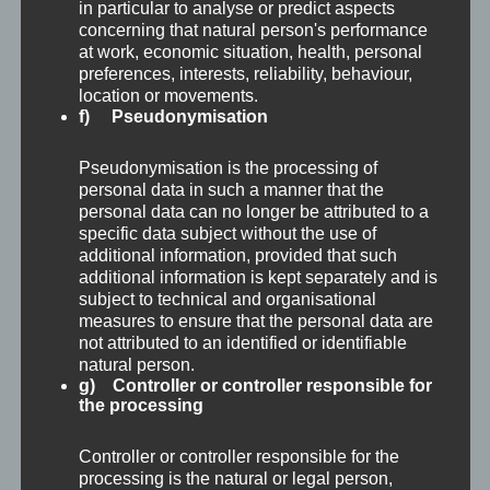
der Durchbruch der Donau in das Wiener
in particular to analyse or predict aspects
concerning that natural person's performance
Becken genannt. Die Wiener Pforte enstand
at work, economic situation, health, personal
preferences, interests, reliability, behaviour,
durch Erosion der Donau entlang einer
location or movements.
f) Pseudonymisation
Bruchlinie durch den nordöstlichsten
Ausläufer des Alpenhauptkammes mit dem
Pseudonymisation is the processing of
personal data in such a manner that the
Leopoldsberg am rechten und dem Bisamberg
personal data can no longer be attributed to a
am linken Donauufer.
specific data subject without the use of
additional information, provided that such
additional information is kept separately and is
Die Wiener Pforte
subject to technical and organisational
measures to ensure that the personal data are
not attributed to an identified or identifiable
natural person.
g) Controller or controller responsible for
the processing
Controller or controller responsible for the
processing is the natural or legal person,