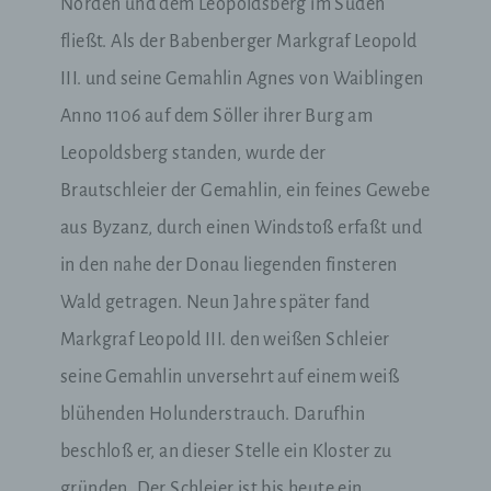
Norden und dem Leopoldsberg im Süden
fließt. Als der Babenberger Markgraf Leopold
E-Mail: office@radler-rast.com
III. und seine Gemahlin Agnes von Waiblingen
Cookies / SessionStorage / LocalStorage
Anno 1106 auf dem Söller ihrer Burg am
The Internet pages of us use cookies, localstorage
Leopoldsberg standen, wurde der
and sessionstorage. This is to make our offer more
user-friendly, effective and secure. Local storage
Brautschleier der Gemahlin, ein feines Gewebe
and session storage is a technology used by your
aus Byzanz, durch einen Windstoß erfaßt und
browser to store data on your computer or mobile
device. Cookies are text files that are stored in a
in den nahe der Donau liegenden finsteren
computer system via an Internet browser. You can
prevent the use of cookies, localstorage and
Wald getragen. Neun Jahre später fand
sessionstorage by setting them in your browser.
Markgraf Leopold III. den weißen Schleier
Many Internet sites and servers use cookies. Many
seine Gemahlin unversehrt auf einem weiß
cookies contain a so-called cookie ID. A cookie ID
blühenden Holunderstrauch. Darufhin
is a unique identifier of the cookie. It consists of a
character string through which Internet pages and
beschloß er, an dieser Stelle ein Kloster zu
servers can be assigned to the specific Internet
browser in which the cookie was stored. This
gründen. Der Schleier ist bis heute ein