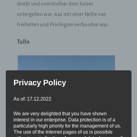
direkt und unmittelbar dem Kaiser
untergeben war, was mit einer Reihe von
Freiheiten und Privilegien verbunden war.
Tulln
Privacy Policy
As of: 17.12.2022
We are very delighted that you have shown
interest in our enterprise. Data protection is of a
particularly high priority for the management of us.
The use of the Internet pages of us is possible
Der Yachthafen in Tulln war früher ein Stützpunkt der