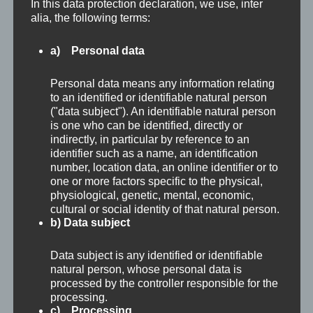
In this data protection declaration, we use, inter
alia, the following terms:
a) Personal data
Personal data means any information relating
to an identified or identifiable natural person
("data subject"). An identifiable natural person
is one who can be identified, directly or
indirectly, in particular by reference to an
identifier such as a name, an identification
number, location data, an online identifier or to
one or more factors specific to the physical,
physiological, genetic, mental, economic,
Das Egon Schiele Geburtshaus am Bahnhof in Tulln
cultural or social identity of that natural person.
b) Data subject
Wo gibt es Schiele in Wien zu sehen?
Data subject is any identified or identifiable
natural person, whose personal data is
processed by the controller responsible for the
Das
Leopold Museum
in Wien beherbergt eine
processing.
große Sammlung von Schiele Werken und
c) Processing