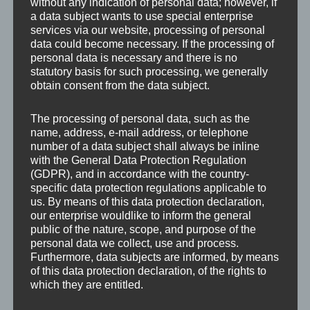
without any indication of personal data; however, if
römischen Donauflotte.
a data subject wants to use special enterprise
services via our website, processing of personal
data could become necessary. If the processing of
Bevor es am Donauradweg von der historisch
personal data is necessary and there is no
statutory basis for such processing, we generally
bedeutenden Stadt Tulln nach Wien
obtain consent from the data subject.
weitergeht, statten wir dem Geburtshaus von
The processing of personal data, such as the
Egon Schiele im Bahnhof Tulln noch einen
name, address, e-mail address, or telephone
number of a data subject shall always be inline
Besuch ab. Egon Schiele, der erst in der
with the General Data Protection Regulation
Nachkriegszeit über die USA Bekanntheit
(GDPR), and in accordance with the country-
specific data protection regulations applicable to
erlangte, zählt zu den bedeutendsten
us. By means of this data protection declaration,
our enterprise wouldlike to inform the general
Künstlern der Wiener Moderne. Die Wiener
public of the nature, scope, and purpose of the
Moderne bezeichnet das Kulturleben in der
personal data we collect, use and process.
Furthermore, data subjects are informed, by means
österreichischen Hauptstadt um die
of this data protection declaration, of the rights to
which they are entitled.
Jahrhundertwende (von etwa 1890 bis 1910)