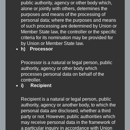
public authority, agency or other body which,
alone or jointly with others, determines the
purposes and means of the processing of
personal data; where the purposes and means
of such processing are determined by Union or
Member State law, the controller or the specific
Burg Greifenstein, im 11. Jahrhundert vom Bistum
criteria for its nomination may be provided for
Passau auf einem Felsen des Wienerwaldes über der
by Union or Member State law.
Donau errichtet, diente der Überwachung des
h) Processor
Donauknies bei der Wiener Pforte.
Processor is a natural or legal person, public
authority, agency or other body which
Auf dem Donauradweg Passau Wien kommen
processes personal data on behalf of the
controller.
am Ende unserer Fahrt durch das Tullner Feld
i) Recipient
an den Donaualtarm bei Greifenstein, der von
Recipient is a natural or legal person, public
der gleichnamigen Burg Greifenstein überragt
authority, agency or another body, to which the
personal data are disclosed, whether a third
wird. Die Burg Greifenstein mit mächtigem
party or not. However, public authorities which
quadratischem, 3-geschoßigem Bergfried im
may receive personal data in the framework of
a particular inquiry in accordance with Union